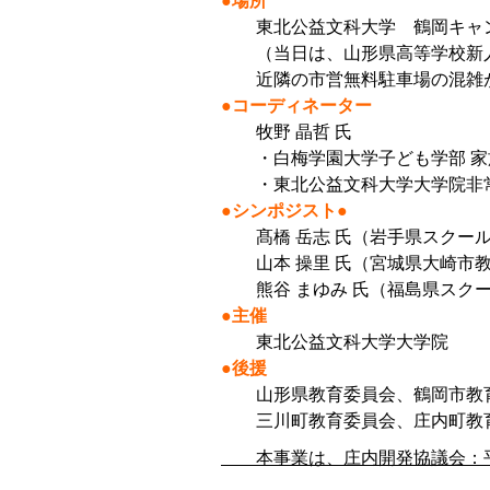
●場所
東北公益文科大学 鶴岡キャンパ
（当日は、山形県高等学校新人
近隣の市営無料駐車場の混雑が
●コーディネーター
牧野 晶哲 氏
・白梅学園大学子ども学部 家族
・東北公益文科大学大学院非
●シンポジスト●
髙橋 岳志 氏（岩手県スクール
山本 操里 氏（宮城県大崎市教
熊谷 まゆみ 氏（福島県スクー
●主催
東北公益文科大学大学院
●後援
山形県教育委員会、鶴岡市教育
三川町教育委員会、庄内町教育
本事業は、庄内開発協議会：平