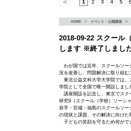
≪
1
2
3
4
5
HOME
>
イベント・公開講座
>
2018-09-22 
します ※終了しまし
わが国では近年、スクールソーシ
況を改善し、問題解決に取り組む
東北公益文科大学大学院では、ス
学院として全国で唯一開設しまし
講座開設を記念し、東京でスクー
研究9（スクール（学校）ソーシ
岩手・宮城・福島のスクールソー
の現状と課題、その解決に向けた
子どもの笑顔を守るため何ができ