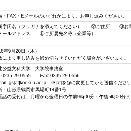
話・FAX・Eメールのいずれかにより、お申し込みください。
漢字氏名（フリガナを添えてください） ②ご住所 ③お
メールアドレス ⑥ご所属先名称（企業等）
018年9月20日（木）
数により申し込みを締め切らせていただく場合がございます。
北公益文科大学 大学院事務室
l: 0235-29-0555 Fax: 0235-29-0556
mail: gs[at]koeki-u.ac.jp ※[at]を@に変更してから送信くださ
所：山形県鶴岡市馬場町14番1号
電話の受付は、月曜から金曜日の午前9時00分～午後5時00分